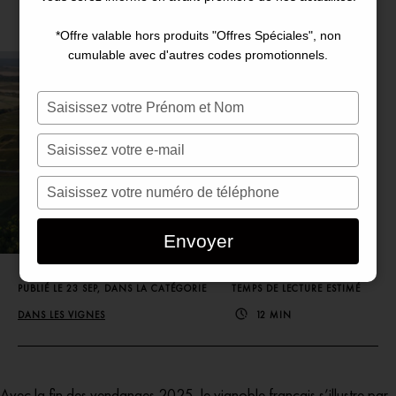
*Offre valable hors produits "Offres Spéciales", non
cumulable avec d'autres codes promotionnels.
Saisissez
votre
nom
Saisissez
votre
e-
Saisissez
mail
votre
numéro
Envoyer
de
téléphone
PUBLIÉ LE 23 SEP, DANS LA CATÉGORIE
TEMPS DE LECTURE ESTIMÉ
DANS LES VIGNES
12 MIN
Avec la fin des vendanges 2025, le vignoble français s’illustre par