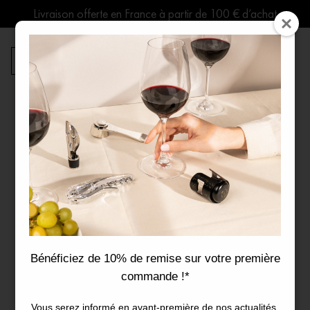
Aller
au
contenu
0
Recherche
de
produits
Accueil
Guides
Dans les Vignes
Vendanges 2025 : une année
entre contrastes climatiques et
Bénéficiez de 10% de remise sur votre première
promesses de grands vins
commande !*
Vous serez informé en avant-première de nos actualités.