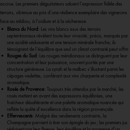
accrue
. Les premiers dégustateurs saluent l’expression fidèle des
terroirs, obtenue au prix d’une résilience exemplaire des vignerons
face au mildiou, à l’oïdium et à la sécheresse.
Blancs du Nord
: Les vins blancs issus des terroirs
septentrionaux révèlent toute leur vivacité ; précis, marqués par
une acidité séduisante et une tension minérale franche, ils
témoignent de l’équilibre que seul un climat contrasté peut offrir.
Rouges du Sud
: Les rouges méridionaux se distinguent par leur
concentration et leur puissance, souvent portés par une
structure généreuse. La syrah et le malbec s’illustrent parmi les
cépages vedettes, conférant aux vins charpente et complexité
aromatique.
Rosés de Provence
: Toujours très attendus par le marché, les
rosés mettent en avant des expressions équilibrées, une
fraîcheur désaltérante et une palette aromatique nuancée qui
reflète la quête d’excellence dans la région provençale.
Effervescents
: Malgré des rendements contraints, la
Champagne parvient à tirer son épingle du jeu ; les premiers jus
séduisent par leur finesse, leur équilibre et la promesse d’un