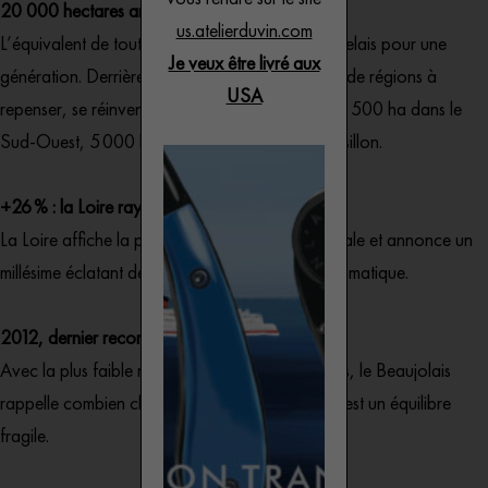
20 000 hectares arrachés
us.atelierduvin.com
L’équivalent de toute la surface viticole du Bordelais pour une
Je veux être livré aux
génération. Derrière ce chiffre, la détermination de régions à
USA
repenser, se réinventer : 8 500 ha en Gironde, 6 500 ha dans le
Sud-Ouest, 5 000 ha pour le Languedoc-Roussillon.
+26 % : la Loire rayonne
La Loire affiche la plus forte progression régionale et annonce un
millésime éclatant de fraîcheur et de diversité aromatique.
2012, dernier record battu par le Beaujolais
Avec la plus faible récolte depuis plus de dix ans, le Beaujolais
rappelle combien chaque année de vendanges est un équilibre
fragile.