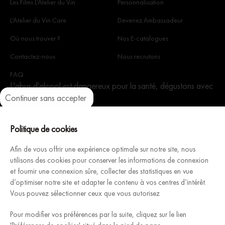
Les Films L’Atelier du Vin
Personnalisation
L’Atelier du Vin Care
Devenez Ambassadeur
Où nous trouver ?
Nos E-catalogues
Contactez-nous
Nous recrutons
FAQ
L'abus d'alcool est dangereux pour la santé, dégustons avec
Continuer sans accepter
modération.
Axeptio consent
Plateforme de Gestion du Consentement : Personnalisez vos Optio
Notre plateforme vous permet d'adapter et de gérer vos paramètres 
Politique de cookies
Afin de vous offrir une expérience optimale sur notre site, nous
utilisons des cookies pour conserver les informations de connexion
Architecture Intérieure du Vin, fabricant Français de caves à
et fournir une connexion sûre, collecter des statistiques en vue
d’optimiser notre site et adapter le contenu à vos centres d’intérêt.
vins modulables et personnalisables, vous accompagne pour
Vous pouvez sélectionner ceux que vous autorisez
concevoir & installer votre cave rêvée.
Découvrez
Pour modifier vos préférences par la suite, cliquez sur le lien