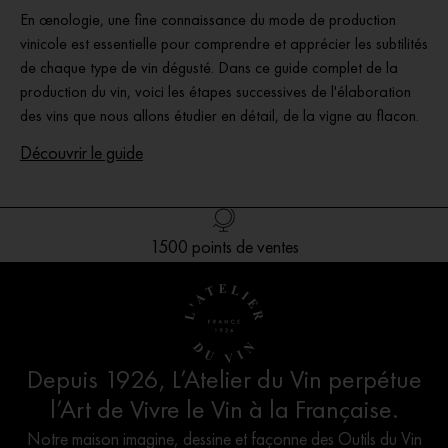
En œnologie, une fine connaissance du mode de production
vinicole est essentielle pour comprendre et apprécier les subtilités
de chaque type de vin dégusté. Dans ce guide complet de la
production du vin, voici les étapes successives de l'élaboration
des vins que nous allons étudier en détail, de la vigne au flacon.
Découvrir le guide
Livraison offerte en France dès 100€ d’achat
1500 points de ventes
Création Française
Service client
Depuis 1926, L’Atelier du Vin perpétue
l’Art de Vivre le Vin à la Française.
Notre maison imagine, dessine et façonne des Outils du Vin