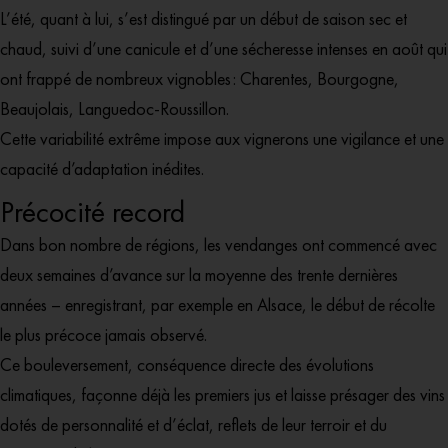
L’été, quant à lui, s’est distingué par un début de saison sec et
chaud, suivi d’une canicule et d’une sécheresse intenses en août qui
ont frappé de nombreux vignobles : Charentes, Bourgogne,
Beaujolais, Languedoc-Roussillon.
Cette variabilité extrême impose aux vignerons une vigilance et une
capacité d’adaptation inédites.
Précocité record
Dans bon nombre de régions, les vendanges ont commencé avec
deux semaines d’avance sur la moyenne des trente dernières
années – enregistrant, par exemple en Alsace, le début de récolte
le plus précoce jamais observé.
Ce bouleversement, conséquence directe des évolutions
climatiques, façonne déjà les premiers jus et laisse présager des vins
dotés de personnalité et d’éclat, reflets de leur terroir et du