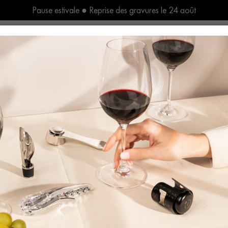
Pause estivale ● Reprise des gravures le 24 août
L’Atelier Personnalisation
Une attention particulière… et les Outils du Vin deviennent personnels