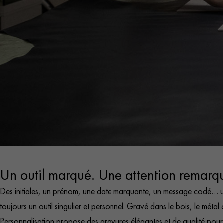
Un outil marqué. Une attention remarq
Des initiales, un prénom, une date marquante, un message codé… un
toujours un outil singulier et personnel. Gravé dans le bois, le métal o
Personnalisation propose des gravures élégantes et de qualité pour q