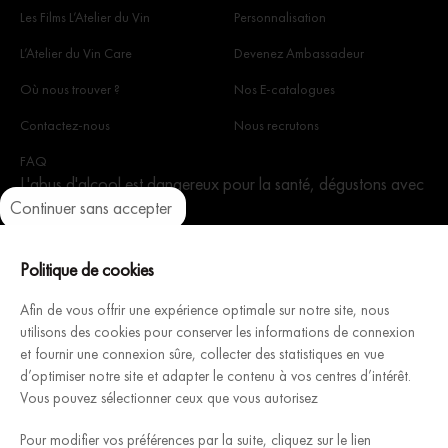
Les Films L’Atelier du Vin
Personnalisation
L’Atelier du Vin Care
Devenez Ambassadeur
Où nous trouver ?
Nos E-catalogues
Contactez-nous
Nous recrutons
FAQ
L'abus d'alcool est dangereux pour la santé, dégustons avec
Continuer sans accepter
modération.
Axeptio consent
Plateforme de Gestion du Consentement : Personnalisez vos Optio
Notre plateforme vous permet d'adapter et de gérer vos paramètres 
Politique de cookies
Afin de vous offrir une expérience optimale sur notre site, nous
utilisons des cookies pour conserver les informations de connexion
Architecture Intérieure du Vin, fabricant Français de caves à
et fournir une connexion sûre, collecter des statistiques en vue
d’optimiser notre site et adapter le contenu à vos centres d’intérêt.
vins modulables et personnalisables, vous accompagne pour
Vous pouvez sélectionner ceux que vous autorisez
concevoir & installer votre cave rêvée.
Découvrez
Pour modifier vos préférences par la suite, cliquez sur le lien