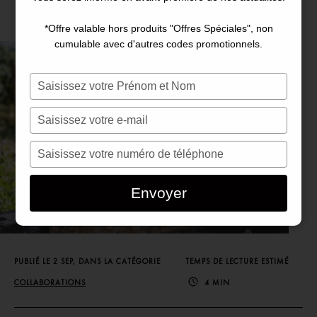
*Offre valable hors produits "Offres Spéciales", non
cumulable avec d'autres codes promotionnels.
Saisissez
votre
nom
Saisissez
votre
e-
Saisissez
mail
votre
numéro
Envoyer
de
téléphone
PUBLIÉ LE 2 SEP, DANS LA CATÉGORIE
TEMPS DE LECTURE ESTIMÉ
COLLABORATIONS
4 MIN