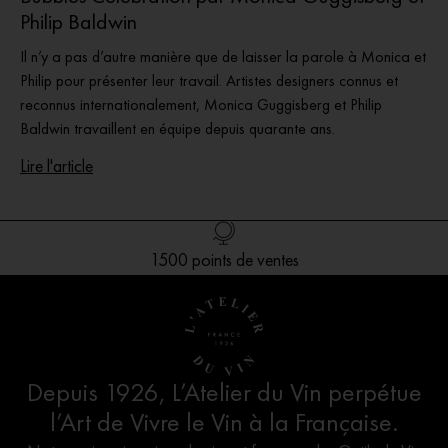
Philip Baldwin
Il n’y a pas d’autre manière que de laisser la parole à Monica et
Philip pour présenter leur travail. Artistes designers connus et
reconnus internationalement, Monica Guggisberg et Philip
Baldwin travaillent en équipe depuis quarante ans.
Lire l'article
Livraison offerte en France dès 100€ d’achat
1500 points de ventes
Création Française
Service client
Depuis 1926, L’Atelier du Vin perpétue
l’Art de Vivre le Vin à la Française.