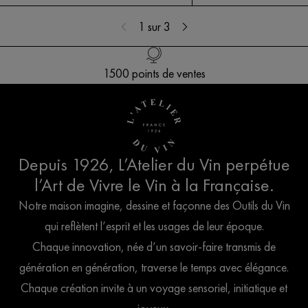
1
sur 3
Livraison offerte en France dès 100€ d’achat
1500 points de ventes
Création Française
Service client
Depuis 1926, L’Atelier du Vin perpétue
l’Art de Vivre le Vin à la Française.
Notre maison imagine, dessine et façonne des Outils du Vin
qui reflètent l’esprit et les usages de leur époque.
Chaque innovation, née d’un savoir-faire transmis de
génération en génération, traverse le temps avec élégance.
Chaque création invite à un voyage sensoriel, initiatique et