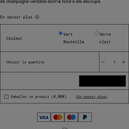
de champagne véritable dont le fond a été découpé.
En savoir plus
Vert
Verre
Couleur
Bouteille
clair
quantité
de
Choisir la quantité
Bouteille
Torche
Vert
AJOUTER AU PANIER
4,00
€
Emballer ce produit (
)
(En savoir plus)