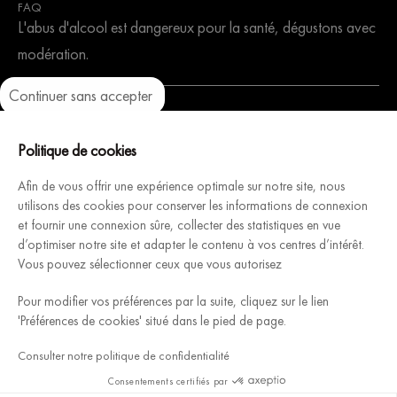
FAQ
L'abus d'alcool est dangereux pour la santé, dégustons avec
modération.
Continuer sans accepter
Axeptio consent
Plateforme de Gestion du Consentement : Personnalisez vos Optio
Notre plateforme vous permet d'adapter et de gérer vos paramètres 
Politique de cookies
Architecture Intérieure du Vin, fabricant Français de caves à
Afin de vous offrir une expérience optimale sur notre site, nous
vins modulables et personnalisables, vous accompagne pour
utilisons des cookies pour conserver les informations de connexion
et fournir une connexion sûre, collecter des statistiques en vue
concevoir & installer votre cave rêvée.
d’optimiser notre site et adapter le contenu à vos centres d’intérêt.
Découvrez
Vous pouvez sélectionner ceux que vous autorisez
Pour modifier vos préférences par la suite, cliquez sur le lien
Mentions légales
Conditions Générales de Vente SANBRI S.A.S
'Préférences de cookies' situé dans le pied de page.
Sitemap
Gestion des cookies
Consulter notre politique de confidentialité
Consentements certifiés par