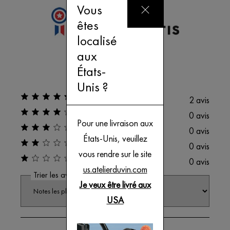
Vous
Éclairage par LED. Transformateur 230 V/6 V.
êtes
D 8,8 cm x H 29 cm.
localisé
5
/5
aux
États-
Unis ?
2 avis garantis
2 avis
0 avis
Pour une livraison aux
0 avis
États-Unis, veuillez
0 avis
vous rendre sur le site
0 avis
us.atelierduvin.com
Trier les avis :
Je veux être livré aux
USA