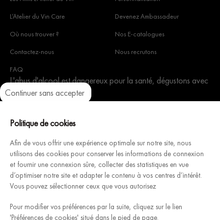
L’Atelier du Vin Care
Devenez Ambassadeur
Où nous trouver ?
Nos E-catalogues
Contactez-nous
Nous recrutons
FAQ
L'abus d'alcool est dangereux pour la santé, dégustons avec
Continuer sans accepter
modération.
Axeptio consent
Plateforme de Gestion du Consentement : Personnalisez vos Optio
Notre plateforme vous permet d'adapter et de gérer vos paramètres 
Politique de cookies
Afin de vous offrir une expérience optimale sur notre site, nous
utilisons des cookies pour conserver les informations de connexion
Architecture Intérieure du Vin, fabricant Français de caves à
et fournir une connexion sûre, collecter des statistiques en vue
d’optimiser notre site et adapter le contenu à vos centres d’intérêt.
vins modulables et personnalisables, vous accompagne pour
Vous pouvez sélectionner ceux que vous autorisez
concevoir & installer votre cave rêvée.
Découvrez
Pour modifier vos préférences par la suite, cliquez sur le lien
'Préférences de cookies' situé dans le pied de page.