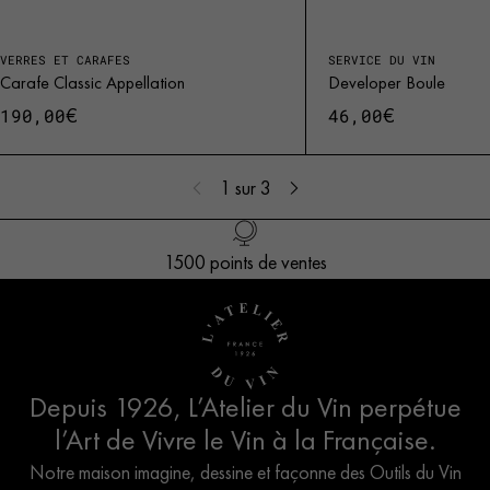
VERRES ET CARAFES
SERVICE DU VIN
Carafe Classic Appellation
Developer Boule
€
€
190,00
46,00
1
sur 3
Livraison offerte en France dès 100€ d’achat
1500 points de ventes
Création Française
Service client
Depuis 1926, L’Atelier du Vin perpétue
l’Art de Vivre le Vin à la Française.
Notre maison imagine, dessine et façonne des Outils du Vin