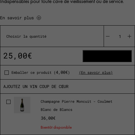
Indispensables pour toute cave de vieillissement ou de service.
En savoir plus
quantité
de
Choisir la quantité
70
Disques
de
25,00
€
Cave
AJOUTER AU PANIER
4,00
€
Emballer ce produit (
)
(En savoir plus)
AJOUTEZ UN VIN COUP DE CŒUR
Champagne Pierre Moncuit - Coulmet
Blanc de Blancs
36,00
€
Bientôt disponible