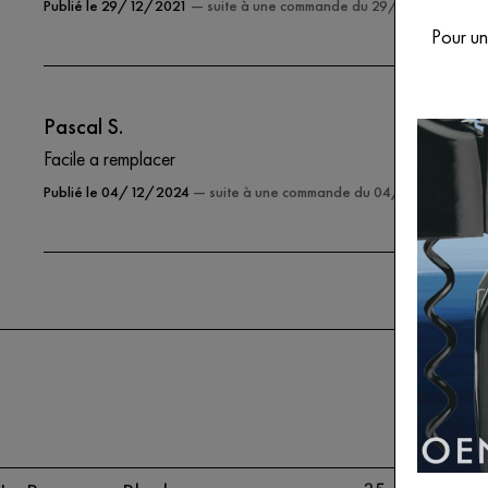
Publié le 29/12/2021
— suite à une commande du 29/12/2021
Pour une
Pascal S.
Facile a remplacer
Publié le 04/12/2024
— suite à une commande du 04/12/2024
NOUVEAUTÉS