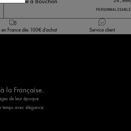
Pince à Bouchon
€
26,00
PERSONNALISABLE
te en France dès 100€ d’achat
Service client
 à la Française.
sages de leur époque.
le temps avec élégance.