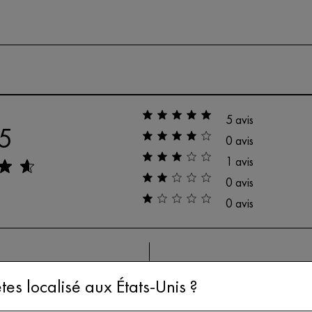
5 avis
5
0 avis
1 avis
0 avis
0 avis
Acheteur Vérifié
tes localisé aux États-Unis ?
J'ai acheté ce mèche en remplacem