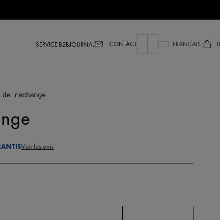
CONTACT
FRANÇAIS
0
SERVICE B2B
JOURNAL
 de rechange
ange
RANTIS
Voir les avis
quantité
de