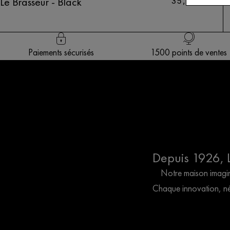
Le Brasseur - Black
€
35,00
Paiements sécurisés
1500 points de ventes
Depuis 1926, L’
Notre maison imagine
Chaque innovation, née