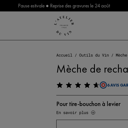
Pause estivale ● Reprise des gravures le 24 août
Accueil
/
Outils du Vin
/ Mèche
Mèche de rech
6 AVIS GA
Pour tire-bouchon à levier
En savoir plus