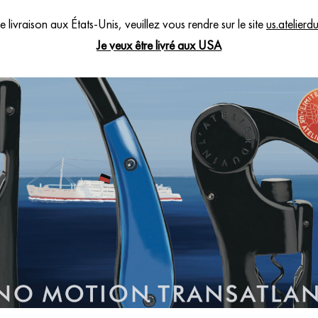
Publié le 29/04/2022
— suite à u
 livraison aux États-Unis, veuillez vous rendre sur le site
us.atelierd
Je veux être livré aux USA
Philippe L.
Parfait
Publié le 15/04/2025
— suite à u
Afficher plus d'avis
Vous aimerez aussi
COFFRETS EN BOIS
À PARTIR DE