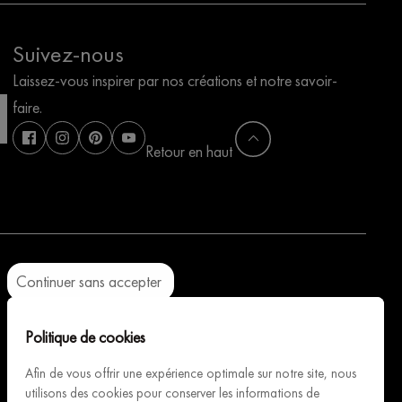
Suivez-nous
Laissez-vous inspirer par nos créations et notre savoir-
faire.
Retour en haut
Continuer sans accepter
Axeptio consent
Plateforme de Gestion du Consentement : Personnalisez vos Opti
Notre plateforme vous permet d'adapter et de gérer vos paramètres
Politique de cookies
Architecture Intérieure du Vin, fabricant Français de caves
à vins modulables et personnalisables, vous accompagne
Afin de vous offrir une expérience optimale sur notre site, nous
utilisons des cookies pour conserver les informations de
pour concevoir & installer votre cave rêvée.