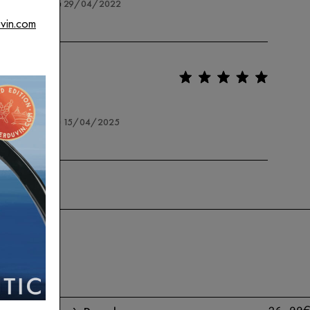
ne commande du 29/04/2022
uvin.com
ne commande du 15/04/2025
TIRE-BOUCHONS
À PARTIR DE