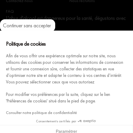
Contactez-nous
Nous recrutons
FAQ
L'abus d'alcool est dangereux pour la santé, dégustons avec
Continuer sans accepter
modération.
Axeptio consent
Plateforme de Gestion du Consentement : Personnalisez vos Optio
Notre plateforme vous permet d'adapter et de gérer vos paramètres 
Politique de cookies
Afin de vous offrir une expérience optimale sur notre site, nous
utilisons des cookies pour conserver les informations de connexion
Architecture Intérieure du Vin, fabricant Français de caves à
et fournir une connexion sûre, collecter des statistiques en vue
d’optimiser notre site et adapter le contenu à vos centres d’intérêt.
vins modulables et personnalisables, vous accompagne pour
Vous pouvez sélectionner ceux que vous autorisez
concevoir & installer votre cave rêvée.
Découvrez
Pour modifier vos préférences par la suite, cliquez sur le lien
'Préférences de cookies' situé dans le pied de page.
Mentions légales
Consulter notre politique de confidentialité
Conditions Générales de Vente SANBRI S.A.S
Sitemap
Consentements certifiés par
Gestion des cookies
Paramétrer