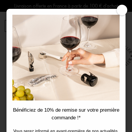
Aller
au
contenu
0
Emballage cadeau
Recherche
de
produits
Nos emballages cadeaux unissent tradition et
Bénéficiez de 10% de remise sur votre première
innovation pour une expérience inoubliable.
commande !*
Le papier est d’une blancheur immaculée ou d’un
Vous serez informé en avant-première de nos actualités.