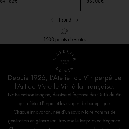
€
€
64,00
86,00
1
sur 3
Livraison offerte en France dès 100€ d’achat
1500 points de ventes
Création Française
Service client
Depuis 1926, L’Atelier du Vin perpétue
l’Art de Vivre le Vin à la Française.
Notre maison imagine, dessine et façonne des Outils du Vin
qui reflètent l’esprit et les usages de leur époque.
Chaque innovation, née d’un savoir-faire transmis de
génération en génération, traverse le temps avec élégance.