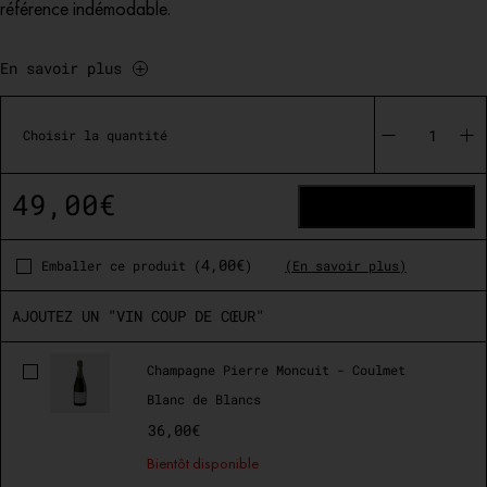
référence indémodable.
En savoir plus
quantité
de
Choisir la quantité
Le
"de
Gaulle"
49,00
€
AJOUTER AU PANIER
4,00
€
Emballer ce produit (
)
(En savoir plus)
AJOUTEZ UN "VIN COUP DE CŒUR"
Champagne Pierre Moncuit - Coulmet
Blanc de Blancs
36,00
€
Bientôt disponible