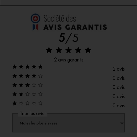
Ses deux grands leviers permettent une traction douce
et puissante des bouchons de liège.
Son appui interne est garni de plastique souple pour ne
Fabriqué en Europe.
pas ébrécher les goulots.
Mèche téflonnée.
5
/5
Sa poignée est aussi un décapsuleur.
Corps en zamak brut, sans chrome, ni peinture.
Nettoyage délicat à la main après débouchage.
Vernis de protection transparent.
2 avis garantis
2 avis
0 avis
0 avis
0 avis
0 avis
Trier les avis :