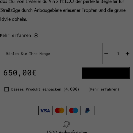
das Etui von L‘Atelier du Vin x FELCO der perfekte Begleiter für
Streifzüge durch Anbaugebiete erlesener Tropfen und die grüne
Idylle daheim.
Mehr erfahren
L'Atelier
du
Wählen Sie Ihre Menge
Vin
x
Felco
650,00
€
quantity
IN DEN WARENKORB
4,00
€
Dieses Produkt einpacken (
)
(Mehr erfahren)
Ab 250 €: Gratisversand nach Deutschland
Französisches Design
1500 Verkaufsstellen
Kundendienst