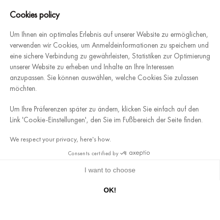
Unsere Plattform ermöglicht es Ihnen, Ihre Datenschutzeinstellungen
Cookies policy
Um Ihnen ein optimales Erlebnis auf unserer Website zu ermöglichen,
Eine Website, die sich unserem Schwesterunternehmen
verwenden wir Cookies, um Anmeldeinformationen zu speichern und
widmet. Architecture Intérieure du Vin, französischer
eine sichere Verbindung zu gewährleisten, Statistiken zur Optimierung
Hersteller von modularen und individuell gestaltbaren
unserer Website zu erheben und Inhalte an Ihre Interessen
anzupassen. Sie können auswählen, welche Cookies Sie zulassen
Weinkellern, begleitet Sie bei der Planung und Installation
möchten.
Ihres Traumkellers.
Entdecken
Um Ihre Präferenzen später zu ändern, klicken Sie einfach auf den
Link 'Cookie-Einstellungen', den Sie im Fußbereich der Seite finden.
Allgemeine Geschäftsbedingungen von SANBRI S.A.S
We respect your privacy, here's how.
Impressum
Sitemap
Consents certified by
Datenschutzrichtlinie
I want to choose
9.7
/10 (798 Noten)
OK!
★★★★★