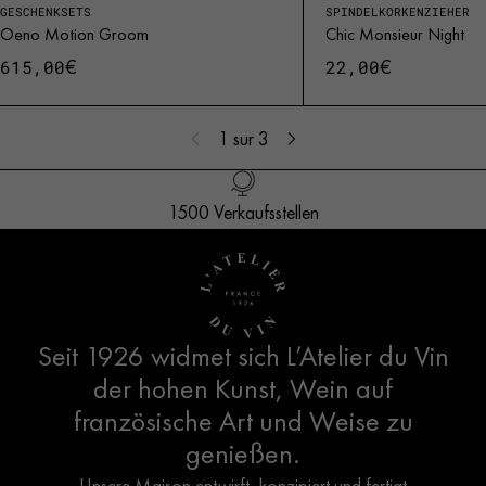
GESCHENKSETS
SPINDELKORKENZIEHER
Oeno Motion Groom
Chic Monsieur Night
€
€
615,00
22,00
1
sur 3
Ab 250 €: Gratisversand nach Deutschland
Französisches Design
1500 Verkaufsstellen
Kundendienst
Seit 1926 widmet sich L’Atelier du Vin
der hohen Kunst, Wein auf
französische Art und Weise zu
genießen.
Unsere Maison entwirft, konzipiert und fertigt