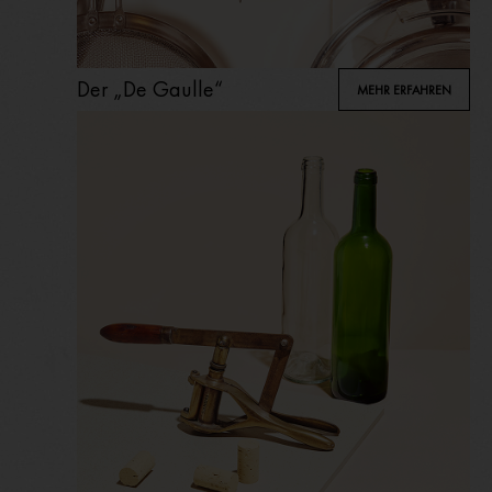
Der „De Gaulle“
MEHR ERFAHREN