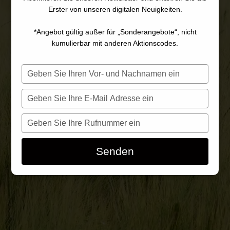
100 JAHRE IN
Erster von unseren digitalen Neuigkeiten.
VERGANGENHEIT,
*Angebot gültig außer für „Sonderangebote“, nicht
GEGENWART UND
kumulierbar mit anderen Aktionscodes.
ZUKUNFT
Saisissez
votre
nom
Saisissez
votre
e-
Saisissez
mail
votre
numéro
Senden
de
téléphone