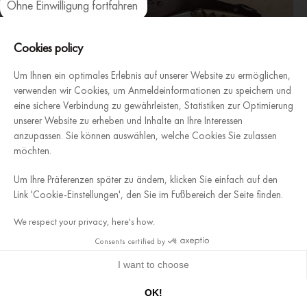
Ohne Einwilligung fortfahren
Axeptio consent
Einwilligungsmanagementplattform: Passen Sie Ihre Optionen an
Unsere Plattform ermöglicht es Ihnen, Ihre Datenschutzeinstellungen
Cookies policy
Um Ihnen ein optimales Erlebnis auf unserer Website zu ermöglichen,
verwenden wir Cookies, um Anmeldeinformationen zu speichern und
eine sichere Verbindung zu gewährleisten, Statistiken zur Optimierung
Soft Machine Blade – Le
MEHR
unserer Website zu erheben und Inhalte an Ihre Interessen
ERFAHREN
Pierre
anzupassen. Sie können auswählen, welche Cookies Sie zulassen
möchten.
Um Ihre Präferenzen später zu ändern, klicken Sie einfach auf den
Link 'Cookie-Einstellungen', den Sie im Fußbereich der Seite finden.
We respect your privacy, here's how.
Consents certified by
I want to choose
9.7
/10 (798 Noten)
OK!
★★★★★