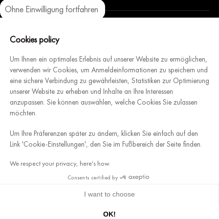
Ohne Einwilligung fortfahren
Axeptio consent
Einwilligungsmanagementplattform: Passen Sie Ihre Optionen an
Unsere Plattform ermöglicht es Ihnen, Ihre Datenschutzeinstellungen
Cookies policy
Um Ihnen ein optimales Erlebnis auf unserer Website zu ermöglichen,
Eine Website, die sich unserem Schwesterunternehmen
verwenden wir Cookies, um Anmeldeinformationen zu speichern und
widmet. Architecture Intérieure du Vin, französischer
eine sichere Verbindung zu gewährleisten, Statistiken zur Optimierung
Hersteller von modularen und individuell gestaltbaren
unserer Website zu erheben und Inhalte an Ihre Interessen
anzupassen. Sie können auswählen, welche Cookies Sie zulassen
Weinkellern, begleitet Sie bei der Planung und Installation
möchten.
Ihres Traumkellers.
Entdecken
Um Ihre Präferenzen später zu ändern, klicken Sie einfach auf den
Link 'Cookie-Einstellungen', den Sie im Fußbereich der Seite finden.
Allgemeine Geschäftsbedingungen von SANBRI S.A.S
We respect your privacy, here's how.
Impressum
Sitemap
Consents certified by
Datenschutzrichtlinie
I want to choose
9.7
/10 (798 Noten)
OK!
★★★★★