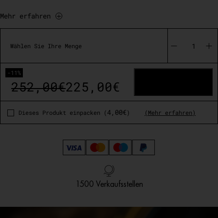
Mehr erfahren
Les
Bijoux
Wählen Sie Ihre Menge
quantity
-11%
IN DEN WARENKORB
252,00
€
225,00
€
Original
Current
price
price
4,00
€
Dieses Produkt einpacken (
)
(Mehr erfahren)
was:
is:
252,00€.
225,00€.
Ab 250 €: Gratisversand nach Deutschland
Französisches Design
1500 Verkaufsstellen
Kundendienst