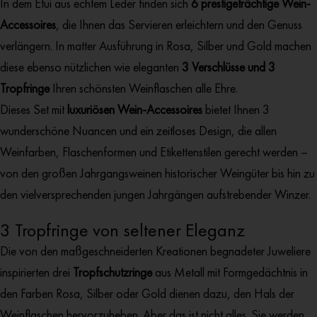
In dem Etui aus echtem Leder finden sich
6 prestigeträchtige Wein-
Accessoires
, die Ihnen das Servieren erleichtern und den Genuss
verlängern. In matter Ausführung in Rosa, Silber und Gold machen
diese ebenso nützlichen wie eleganten
3 Verschlüsse und 3
Tropfringe
Ihren schönsten Weinflaschen alle Ehre.
Dieses Set mit
luxuriösen Wein-Accessoires
bietet Ihnen 3
wunderschöne Nuancen und ein zeitloses Design, die allen
Weinfarben, Flaschenformen und Etikettenstilen gerecht werden –
von den großen Jahrgangsweinen historischer Weingüter bis hin zu
den vielversprechenden jungen Jahrgängen aufstrebender Winzer.
3 Tropfringe von seltener Eleganz
Die von den maßgeschneiderten Kreationen begnadeter Juweliere
inspirierten drei
Tropfschutzringe
aus Metall mit Formgedächtnis in
den Farben Rosa, Silber oder Gold dienen dazu, den Hals der
Weinflaschen hervorzuheben. Aber das ist nicht alles. Sie werden