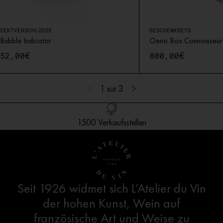
SEKTVERSCHLÜSSE
GESCHENKSETS
Bubble Indicator
Oeno Box Connoisseur
€
€
52,00
800,00
1
sur 3
Ab 250 €: Gratisversand nach Deutschland
Französisches Design
1500 Verkaufsstellen
Kundendienst
Seit 1926 widmet sich L’Atelier du Vin
der hohen Kunst, Wein auf
französische Art und Weise zu