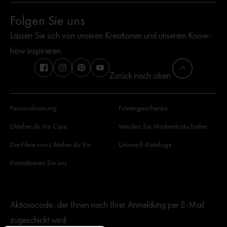
Folgen Sie uns
Lassen Sie sich von unseren Kreationen und unserem Know-
how inspirieren.
Zurück nach oben
Personalisierung
Firmengeschenke
L’Atelier du Vin Care
Werden Sie Markenbotschafter
Die Filme von L‘Atelier du Vin
Unsere E-Kataloge
Kontaktieren Sie uns
Aktionscode, der Ihnen nach Ihrer Anmeldung per E-Mail
zugeschickt wird.