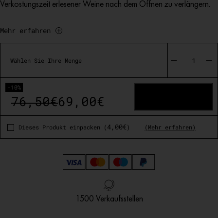
Verkostungszeit erlesener Weine nach dem Öffnen zu verlängern.
Mehr erfahren
Gard'Vin
On/Off
Wählen Sie Ihre Menge
Power
quantity
-10%
IN DEN WARENKORB
76,50
€
69,00
€
Original
Current
price
price
4,00
€
Dieses Produkt einpacken (
)
(Mehr erfahren)
was:
is:
76,50€.
69,00€.
Ab 250 €: Gratisversand nach Deutschland
Französisches Design
1500 Verkaufsstellen
Kundendienst