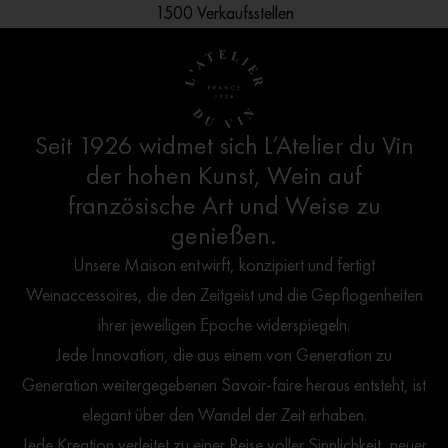
Ab 250 €: Gratisversand nach Deutschland
Französisches Design
1500 Verkaufsstellen
Kundendienst
Seit 1926 widmet sich L’Atelier du Vin
der hohen Kunst, Wein auf
französische Art und Weise zu
genießen.
Unsere Maison entwirft, konzipiert und fertigt
Weinaccessoires, die den Zeitgeist und die Gepflogenheiten
ihrer jeweiligen Epoche widerspiegeln.
Jede Innovation, die aus einem von Generation zu
Generation weitergegebenen Savoir-faire heraus entsteht, ist
elegant über den Wandel der Zeit erhaben.
Jede Kreation verleitet zu einer Reise voller Sinnlichkeit, neuer