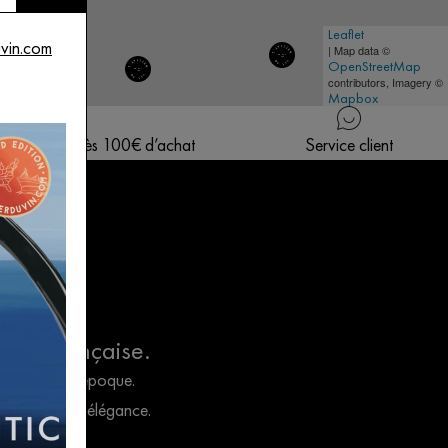
Leaflet
uvin.com
| Map data ©
OpenStreetMap
contributors, Imagery ©
Mapbox
te en France dès 100€ d’achat
Service client
 à la Française.
sages de leur époque.
le temps avec élégance.