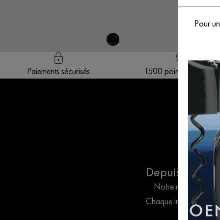
Pour une
Paiements sécurisés
1500 points de ventes
Depuis 1926, L’
Notre maison imagine
Chaque innovation, née