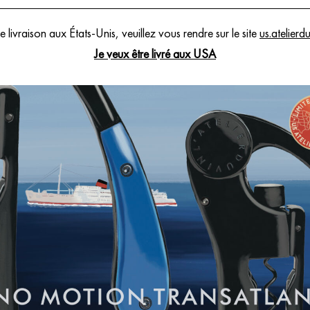
 livraison aux États-Unis, veuillez vous rendre sur le site
us.atelierd
Je veux être livré aux USA
Création Française
Livraison offer
Atelier du Vin perpétue l’Art de Vivre le Vin
, dessine et façonne des Outils du Vin qui reflètent l’esprit et les u
 d’un savoir-faire transmis de génération en génération, traverse 
Chaque création invite à un voyage sensoriel, initiatique et joyeux.